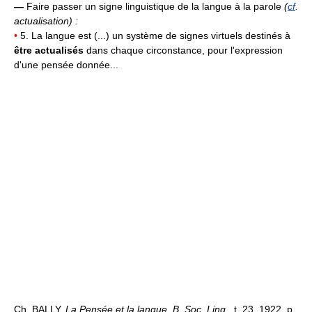
—
Faire passer un signe linguistique de la langue à la parole
(
cf
.
actualisation) :
•
5. La langue est (...) un système de signes virtuels destinés à
être actualisés
dans chaque circonstance, pour l'expression
d'une pensée donnée...
Ch. BALLY,
La Pensée et la langue, B. Soc. Ling.,
t. 23, 1922, p.