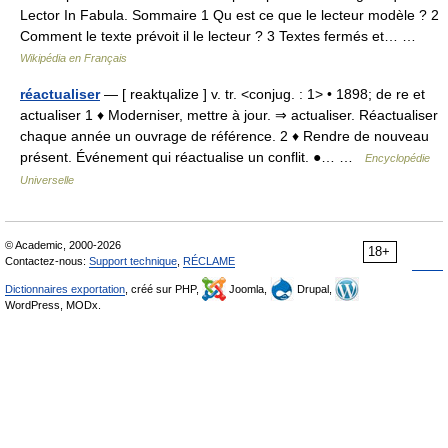
Lector In Fabula. Sommaire 1 Qu est ce que le lecteur modèle ? 2
Comment le texte prévoit il le lecteur ? 3 Textes fermés et… …
Wikipédia en Français
réactualiser
— [ reaktɥalize ] v. tr. <conjug. : 1> • 1898; de re et
actualiser 1 ♦ Moderniser, mettre à jour. ⇒ actualiser. Réactualiser
chaque année un ouvrage de référence. 2 ♦ Rendre de nouveau
présent. Événement qui réactualise un conflit. ●… …
Encyclopédie
Universelle
© Academic, 2000-2026
18+
Contactez-nous:
Support technique
,
RÉCLAME
Dictionnaires exportation
, créé sur PHP,
Joomla,
Drupal,
WordPress, MODx.