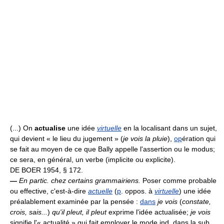
(...) On
actualise
une idée
virtuelle
en la localisant dans un sujet,
qui devient « le lieu du jugement » (
je vois la pluie
),
op
ération qui
se fait au moyen de ce que Bally appelle l'assertion ou le modus;
ce sera, en général, un verbe (implicite ou explicite).
DE BOER 1954, § 172.
—
En partic. chez certains grammairiens.
Poser comme probable
ou effective, c'est-à-dire
actuelle
(
p
. oppos. à
virtuelle
) une idée
préalablement examinée par la pensée :
dans
je vois
(
constate,
crois, sais...
)
qu'il pleut, il pleut
exprime l'idée actualisée;
je vois
signifie l'« actualité » qui fait employer le mode ind. dans la sub.