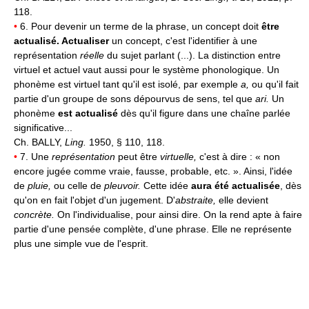
118.
•
6. Pour devenir un terme de la phrase, un concept doit
être
actualisé. Actualiser
un concept, c'est l'identifier à une
représentation
réelle
du sujet parlant (...). La distinction entre
virtuel et actuel vaut aussi pour le système phonologique. Un
phonème est virtuel tant qu'il est isolé, par exemple
a,
ou qu'il fait
partie d'un groupe de sons dépourvus de sens, tel que
ari.
Un
phonème
est actualisé
dès qu'il figure dans une chaîne parlée
significative...
Ch. BALLY,
Ling.
1950, § 110, 118.
•
7. Une
représentation
peut être
virtuelle,
c'est à dire : « non
encore jugée comme vraie, fausse, probable, etc. ». Ainsi, l'idée
de
pluie,
ou celle de
pleuvoir.
Cette idée
aura été actualisée
, dès
qu'on en fait l'objet d'un jugement. D'
abstraite,
elle devient
concrète.
On l'individualise, pour ainsi dire. On la rend apte à faire
partie d'une pensée complète, d'une phrase. Elle ne représente
plus une simple vue de l'esprit.