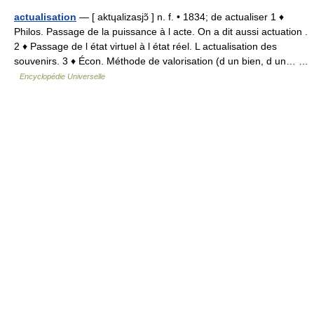
actualisation
— [ aktɥalizasjɔ̃ ] n. f. • 1834; de actualiser 1 ♦
Philos. Passage de la puissance à l acte. On a dit aussi actuation .
2 ♦ Passage de l état virtuel à l état réel. L actualisation des
souvenirs. 3 ♦ Écon. Méthode de valorisation (d un bien, d un… …
Encyclopédie Universelle