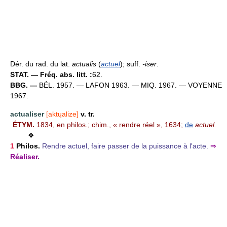
Dér. du rad. du lat.
actualis
(
actuel
); suff.
-iser
.
STAT. — Fréq. abs. litt. :
62.
BBG. —
BÉL. 1957. — LAFON 1963. — MIQ. 1967. — VOYENNE
1967.
actualiser
[aktɥalize]
v. tr.
ÉTYM.
1834, en philos.; chim., « rendre réel », 1634;
de
actuel.
❖
1
Philos.
Rendre actuel, faire passer de la puissance à l'acte.
⇒
Réaliser.