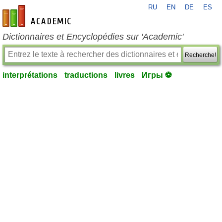
RU
EN
DE
ES
fr-academic.com
Dictionnaires et Encyclopédies sur 'Academic'
Recherche!
interprétations
traductions
livres
Игры ⚽