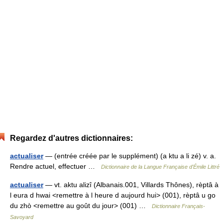
Regardez d'autres dictionnaires:
actualiser
— (entrée créée par le supplément) (a ktu a li zé) v. a.
Rendre actuel, effectuer …
Dictionnaire de la Langue Française d'Émile Littré
actualiser
— vt. aktu alizî (Albanais.001, Villards Thônes), rèptâ à
l eura d hwai <remettre à l heure d aujourd hui> (001), rèptâ u go
du zhò <remettre au goût du jour> (001) …
Dictionnaire Français-
Savoyard