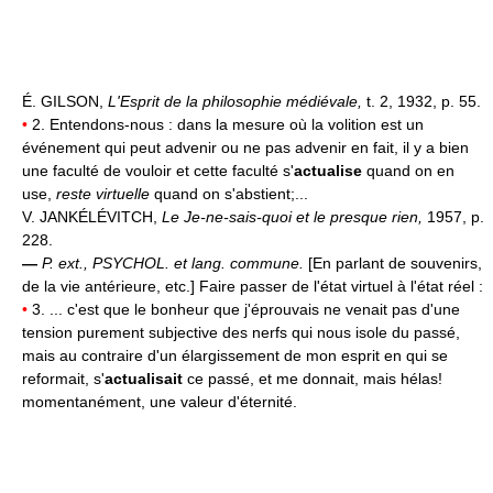
É. GILSON,
L'Esprit de la philosophie médiévale,
t. 2, 1932, p. 55.
•
2. Entendons-nous : dans la mesure où la volition est un
événement qui peut advenir ou ne pas advenir en fait, il y a bien
une faculté de vouloir et cette faculté s'
actualise
quand on en
use,
reste virtuelle
quand on s'abstient;...
V. JANKÉLÉVITCH,
Le Je-ne-sais-quoi et le presque rien,
1957, p.
228.
—
P. ext.,
PSYCHOL. et
lang. commune.
[En parlant de souvenirs,
de la vie antérieure, etc.] Faire passer de l'état virtuel à l'état réel :
•
3. ... c'est que le bonheur que j'éprouvais ne venait pas d'une
tension purement subjective des nerfs qui nous isole du passé,
mais au contraire d'un élargissement de mon esprit en qui se
reformait, s'
actualisait
ce passé, et me donnait, mais hélas!
momentanément, une valeur d'éternité.