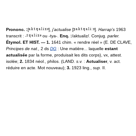
Prononc. :
[
],
j'actualise
[
].
Harrap's
1963
transcrit : -
ou -tya-.
Enq. :
/aktualiz/. Conjug.
parler.
Étymol. ET HIST. — 1.
1641 chim. « rendre réel » (E. DE CLAVE,
Principes de nat.,
2 ds
DG
: Une matière... laquelle
estant
actualisée
par la forme, produisait les dits corps), vx, attest.
isolée;
2.
1834 néol., philos. (LAND.
s.v.
:
Actualiser
, v. act.
réduire en acte. Mot nouveau);
3.
1923 ling.,
sup.
II.