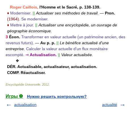
Roger Caillois,
l'Homme et le Sacré, p. 138-139.
♦
Moderniser.
||
Actualiser ses méthodes de travail.
—
Pron.
(1964).
Se moderniser.
♦
Mettre à jour.
||
Actualiser une encyclopédie, un ouvrage de
géographie économique.
3
Écon.
Transformer en valeur actuelle (un patrimoine ancien, des
revenus futurs).
—
Au p. p.
||
Le bénéfice actualisé d'une
entreprise.
Calculer la valeur actuelle d'un flux monétaire
escompté.
⇒
Actualisation.
||
Valeur actualisée.
❖
DÉR.
Actualisable, actualisateur, actualisation.
COMP.
Réactualiser.
Encyclopédie Universelle
.
2012
.
Игры ⚽
Нужно решить контрольную?
actualisation
actualité